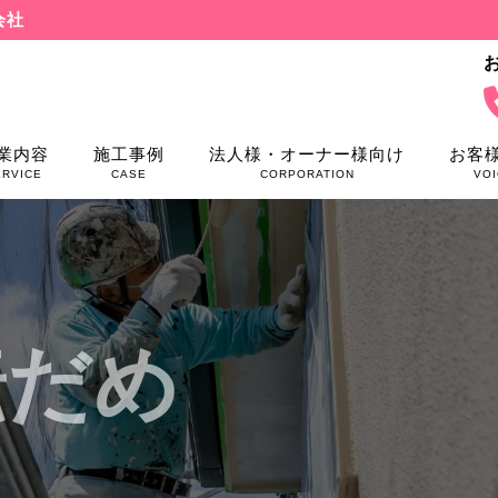
会社
業内容
施工事例
法人様・オーナー様向け
お客
ERVICE
CASE
CORPORATION
VOI
転だめ