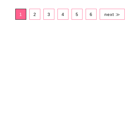
1
2
3
4
5
6
next ≫