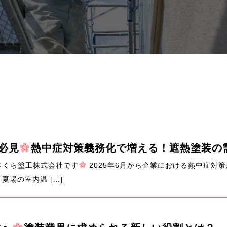
必見
熱中症対策義務化で増える！遮熱塗装の
さくら塗工株式会社です
2025年6月から企業における熱中症対
場の室内温 […]