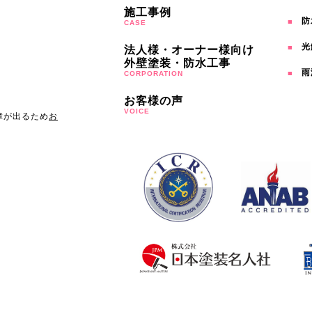
施工事例
防
CASE
光
法人様・オーナー様向け
外壁塗装・防水工事
雨
CORPORATION
お客様の声
VOICE
障が出るため
お