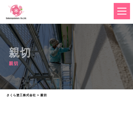
親切
親切
さくら塗工株式会社
>
親切