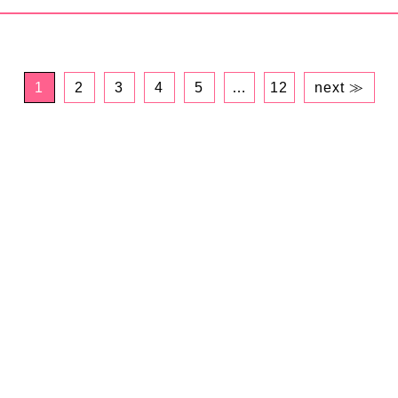
1
2
3
4
5
…
12
next ≫