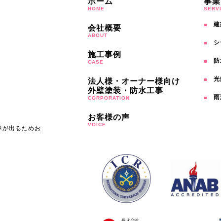
ホーム
事業
HOME
SERV
建
会社概要
ABOUT
シ
施工事例
防
CASE
光
法人様・オーナー様向け
外壁塗装・防水工事
雨
CORPORATION
お客様の声
VOICE
障が出るため
お