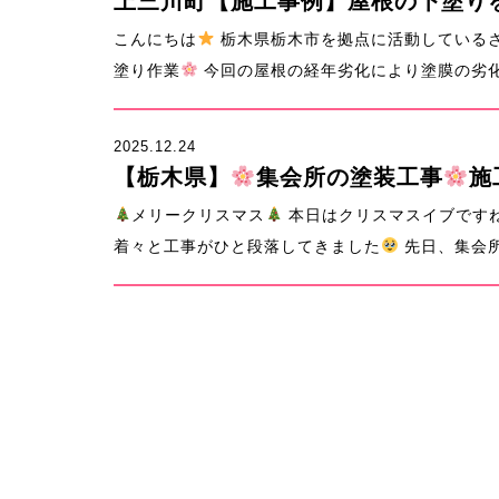
上三川町【施工事例】屋根の下塗り
こんにちは
栃木県栃木市を拠点に活動している
塗り作業
今回の屋根の経年劣化により塗膜の劣化・
2025.12.24
【栃木県】
集会所の塗装工事
施
メリークリスマス
本日はクリスマスイブです
着々と工事がひと段落してきました
先日、集会所