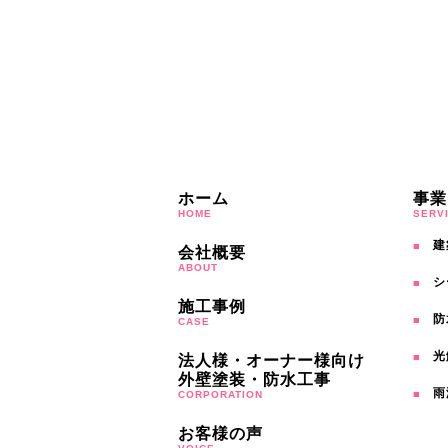
ホーム
事業
HOME
SERV
建
会社概要
ABOUT
シ
施工事例
防
CASE
光
法人様・オーナー様向け
外壁塗装・防水工事
雨
CORPORATION
お客様の声