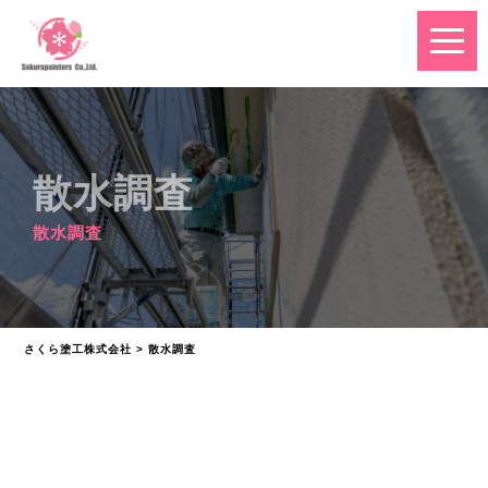
散水調査
散水調査
さくら塗工株式会社
>
散水調査