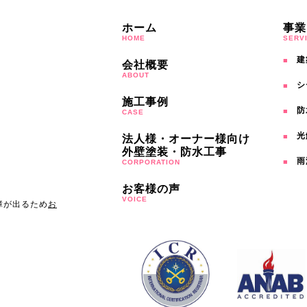
ホーム
事業
HOME
SERV
建
会社概要
ABOUT
シ
施工事例
防
CASE
光
法人様・オーナー様向け
外壁塗装・防水工事
雨
CORPORATION
お客様の声
VOICE
障が出るため
お