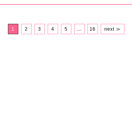
1
2
3
4
5
…
16
next ≫