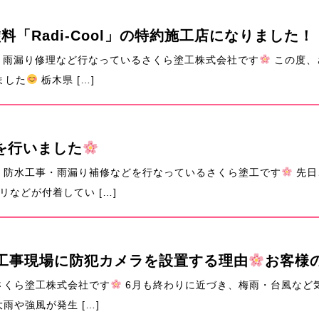
「Radi-Cool」の特約施工店になりました！
・雨漏り修理など行なっているさくら塗工株式会社です
この度、さ
ました
栃木県 […]
を行いました
・防水工事・雨漏り補修などを行なっているさくら塗工です
先日
などが付着してい […]
工事現場に防犯カメラを設置する理由
お客様
さくら塗工株式会社です
6月も終わりに近づき、梅雨・台風など
雨や強風が発生 […]