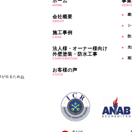
ホーム
事業
HOME
SERV
建
会社概要
ABOUT
シ
施工事例
防
CASE
光
法人様・オーナー様向け
外壁塗装・防水工事
雨
CORPORATION
お客様の声
VOICE
障が出るため
お