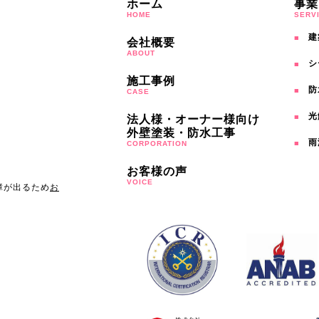
ホーム
事業
HOME
SERV
建
会社概要
ABOUT
シ
施工事例
防
CASE
光
法人様・オーナー様向け
外壁塗装・防水工事
雨
CORPORATION
お客様の声
VOICE
障が出るため
お