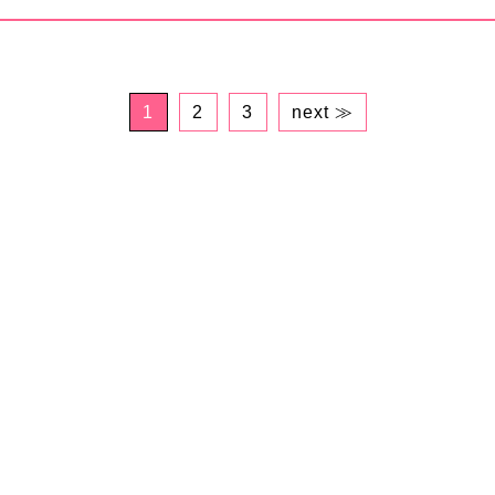
1
2
3
next ≫