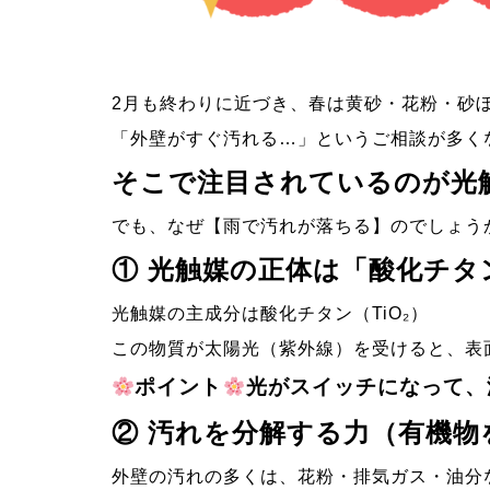
2月も終わりに近づき、春は黄砂・花粉・砂
「外壁がすぐ汚れる…」というご相談が多く
そこで注目されているのが
光
でも、なぜ【雨で汚れが落ちる】のでしょう
①
光触媒の正体は「酸化チタ
光触媒の主成分は酸化チタン（TiO₂）
この物質が太陽光（紫外線）を受けると、表
ポイント
光がスイッチ
になって、
②
汚れを分解する力（有機物
外壁の汚れの多くは、花粉・排気ガス・油分