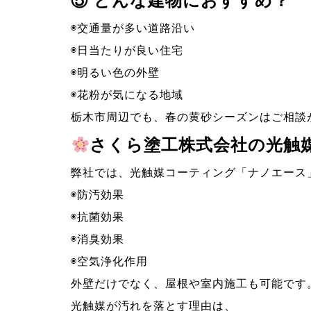
⑤
どんな建物におすすめ？
◉交通量が多い道路沿い
◉日当たりが良い住宅
◉明るい色の外壁
◉花粉が気になる地域
栃木市周辺でも、春の黄砂シーズンはご相談
さくら塗工株式会社の光触
弊社では、光触媒コーティング「ナノエース
◉防汚効果
◉抗菌効果
◉消臭効果
◉空気浄化作用
外壁だけでなく、屋根や室内施工も可能です
光触媒が汚れを落とす理由は、