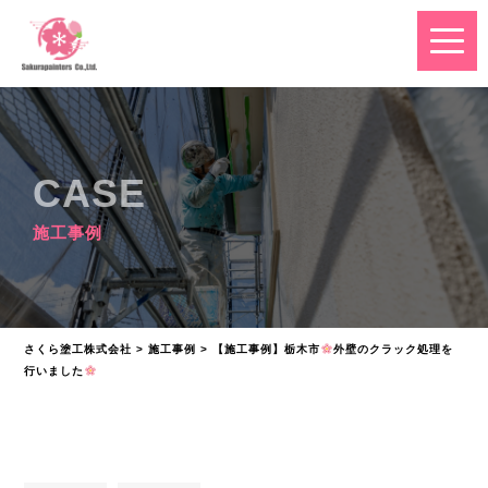
CASE
施工事例
さくら塗工株式会社
>
施工事例
>
【施工事例】栃木市
外壁のクラック処理を
行いました