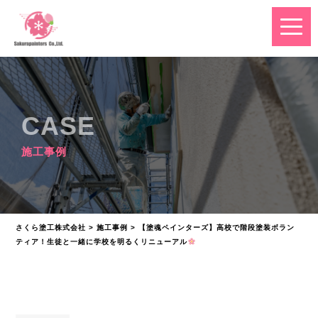
CASE
施工事例
さくら塗工株式会社
>
施工事例
>
【塗魂ペインターズ】高校で階段塗装ボラン
ティア！生徒と一緒に学校を明るくリニューアル