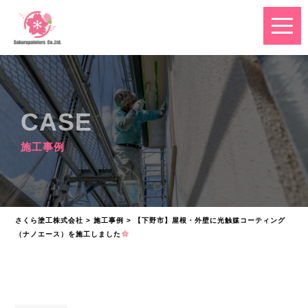
CASE
施工事例
さくら塗工株式会社
>
施工事例
>
【下野市】屋根・外壁に光触媒コーティング
（ナノエース）を施工しました