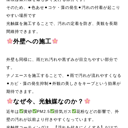
そのため、⚫︎色あせ⚫︎コケ・藻の発生⚫︎汚れの付着が起こり
やすい場所です
光触媒を施工することで、汚れの定着を防ぎ、美観を長期
間維持できます。
外壁への施工
外壁も同様に、雨だれ汚れや黒ずみが目立ちやすい部分で
す。
ナノエースを施工することで、⚫︎雨で汚れが流れやすくなる
⚫︎カビ・藻の発生抑制⚫︎外観の美しさをキープという効果が
期待できます。
なぜ今、光触媒なのか？
近年は
黄砂
PM2.5
排気ガス
花粉などの影響で、外
壁の汚れが以前より付きやすくなっています。
光触媒コーティングは、【汚れを付きにくくする】だけで