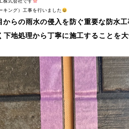
工株式会社です
ーキング）工事を行いました
目からの
雨水の侵入を防ぐ重要な防水工
く
下地処理から丁寧に施工
することを大