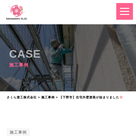
CASE
施工事例
さくら塗工株式会社
>
施工事例
>
【下野市】住宅外壁塗装が始まりました
施工事例